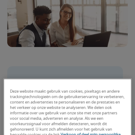
Een motivatiebrief die op de goede stapel 
terechtkomt
Deze website maakt gebruik van cookies, pixeltags en andere
trackingtechnologieën om de gebruikerservaring te verbeteren,
Een motivatiebrief op de ‘drie keer 
content en advertenties te personaliseren en de prestaties en
het verkeer op onze website te analyseren. We delen ook
niks’-stapel
informatie over uw gebruik van onze site met onze partners
voor social media, adverteren en analyse. Als we een
 Een motivatiebrief op de ‘niks mis 
voorkeurssignaal voor afmelden detecteren, wordt dit
mee’-stapel
gehonoreerd. U kunt zich afmelden voor het gebruik van
bepaalde cookies via de link
Verkoop of deel mijn persoonlijke