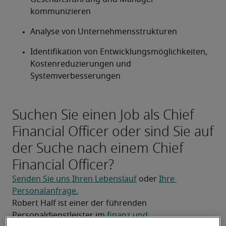
kommunizieren
Analyse von Unternehmensstrukturen
Identifikation von Entwicklungsmöglichkeiten, 
Kostenreduzierungen und 
Systemverbesserungen
Suchen Sie einen Job als Chief
Financial Officer oder sind Sie auf
der Suche nach einem Chief
Financial Officer?
Senden Sie uns Ihren Lebenslauf
 oder 
Ihre 
Personalanfrage.
Robert Half ist einer der führenden 
Personaldienstleister im 
finanz und 