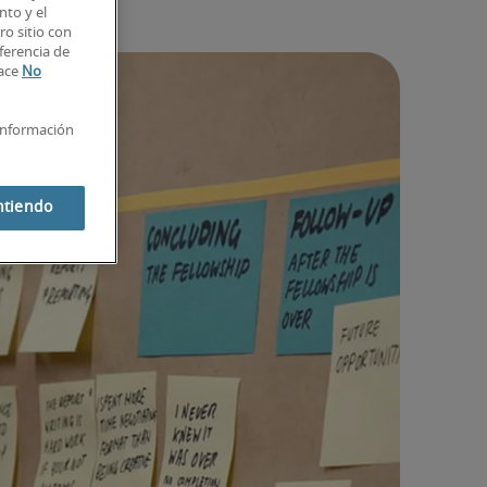
nto y el
o sitio con
ferencia de
lace
No
información
ntiendo