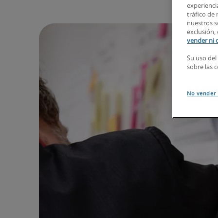
experiencia
tráfico de
nuestros so
exclusión, 
vender ni 
Su uso del
sobre las 
No vender 