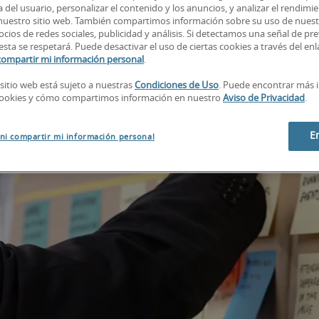
 del usuario, personalizar el contenido y los anuncios, y analizar el rendimie
 nuestro sitio web. También compartimos información sobre su uso de nuestr
cios de redes sociales, publicidad y análisis. Si detectamos una señal de pre
esta se respetará. Puede desactivar el uso de ciertas cookies a través del en
compartir mi información personal
.
 sitio web está sujeto a nuestras
Condiciones de Uso
. Puede encontrar más 
cookies y cómo compartimos información en nuestro
Aviso de Privacidad
.
E
ni compartir mi información personal