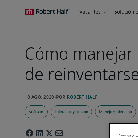
Cómo manejar 
de reinventars
Artículos
Liderazgo y gestión
Manejo y liderazgo
Este sitio 