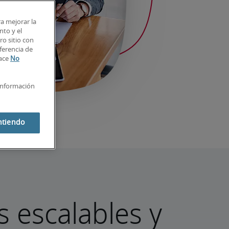
ra mejorar la
nto y el
o sitio con
ferencia de
lace
No
información
ntiendo
 escalables y