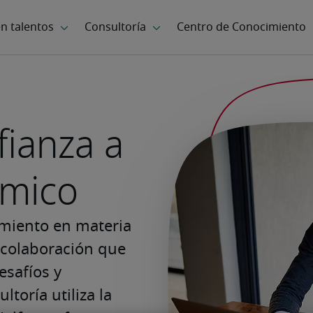
ianza a
mico
miento en materia 
 colaboración que 
safíos y 
oría utiliza la 