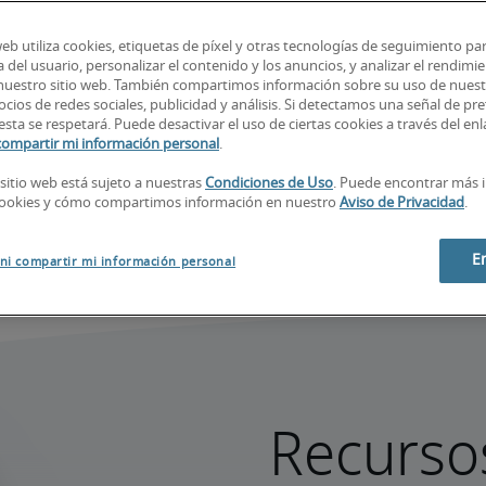
alf para formar 
empeño que 
web utiliza cookies, etiquetas de píxel y otras tecnologías de seguimiento pa
 del usuario, personalizar el contenido y los anuncios, y analizar el rendimie
das las 
 nuestro sitio web. También compartimos información sobre su uso de nuestr
cios de redes sociales, publicidad y análisis. Si detectamos una señal de pre
s.
esta se respetará. Puede desactivar el uso de ciertas cookies a través del en
compartir mi información personal
.
 sitio web está sujeto a nuestras
Condiciones de Uso
. Puede encontrar más 
cookies y cómo compartimos información en nuestro
Aviso de Privacidad
.
E
ni compartir mi información personal
Recursos