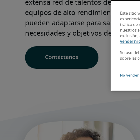
extensa red de talentos de Robert H
equipos de alto rendimiento y des
Este sitio 
experiencia
pueden adaptarse para satisfacer to
tráfico de
nuestros so
necesidades y objetivos de negocio
exclusión, 
vender ni 
Su uso del
Contáctanos
sobre las 
No vender 