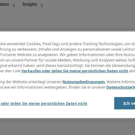
ite verwendet Cookies, Pixel-Tags und andere Tracking-Technologien, um di
hrung zu verbessern, Inhalte und Anzeigen zu personalisieren sowie Leistu
f unserer Website zu analysieren. Wir geben Informationen über Ihre Nutz
ungswesen
Gehaltsübersicht
ch an unsere Partner für soziale Medien, Werbung und Analysen weiter. Sollt
Jobübersicht
gnal erkannt haben, wird dieses berücksichtigt. Sie können die Verwendun
Bereich
Info Center
ber den Link
Verkaufen oder teilen Sie meine persönlichen Daten nicht
abl
ng der Website unterliegt unseren
Nutzungsbedingungen
. Weitere Inform
d wie wir Informationen weitergeben, finden Sie in unserer
Datenschutzer
Ich v
oder teilen Sie meine persönlichen Daten nicht
utzungsbedingungen
Cookies