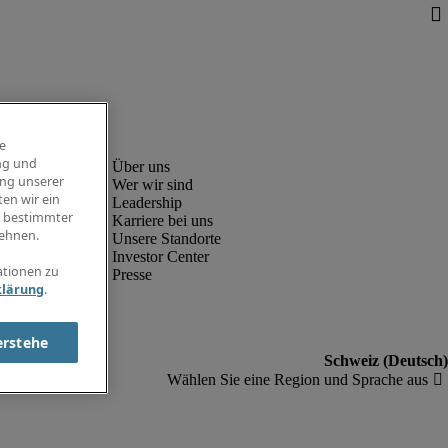
e
ng und
ung unserer
Wer wir sind
en wir ein
Leadership
g bestimmter
Karriere bei uns
ehnen.
Unsere Standorte
Investor Center
ationen zu
Presse
klärung
.
erstehe