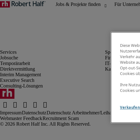
Diese Webs
Nutzererfa
Verkehr au
Jobsuche
Finanz- & Rechn
Website au
Temporärarbeit
IT-Bereich
Opt-out-Si
Direktvermittlung
Kaufmännischer 
Cookies ü
Interim Management
Executive Search
Ihre Nutzu
Consulting-Lösungen
Cookies un
Verkaufen 
Impressum
Datenschutz
Datenschutz Arbeitnehmer/Leiharbeitnehmer
N
Webmaster Feedback
Recruitment Scam