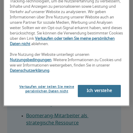
Tracking-Technologien, um die Nutzererfahrung zu verbessern,
Fallstricke dabei zu beachten sind.
Inhalte und Anzeigen zu personalisieren sowie Leistung und
Verkehr auf unserer Website zu analysieren. Wir geben
Informationen über Ihre Nutzung unserer Website auch an
unsere Partner für soziale Medien, Werbung und Analysen
Zurück zum alten 
weiter. Sollten wir ein Opt-out-Signal erkannt haben, wird dieses
berücksichtigt. Sie können die Verwendung bestimmter Cookies
Arbeitgeber?
über den Link
Verkaufen oder teilen Sie meine persönlichen
Daten nicht
ablehnen.
Ihre Nutzung der Website unterliegt unseren
Nutzungsbedingungen
. Weitere Informationen zu Cookies und
Frühere Konflikte auflösen
wie wir Informationen weitergeben, finden Sie in unserer
Datenschutzerklärung
.
Karriereziele des Boomerangs 
verstehen
Verkaufen oder teilen Sie meine
Ich verstehe
persönlichen Daten nicht
Gründe, warum Mitarbeiter zu 
Boomerangs werden
Boomerang-Mitarbeiter als 
strategische Ressource