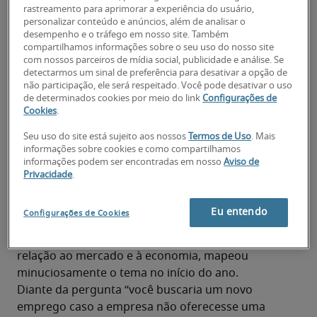
A preferência da maioria é pelo 
rastreamento para aprimorar a experiência do usuário,
modelo híbrido
personalizar conteúdo e anúncios, além de analisar o
desempenho e o tráfego em nosso site. Também
As vantagens do modelo híbrido
compartilhamos informações sobre o seu uso do nosso site
com nossos parceiros de mídia social, publicidade e análise. Se
detectarmos um sinal de preferência para desativar a opção de
não participação, ele será respeitado. Você pode desativar o uso
de determinados cookies por meio do link
Configurações de
Cookies
.
Enquanto a maioria dos profissionais busca 
Seu uso do site está sujeito aos nossos
Termos de Uso
. Mais
informações sobre cookies e como compartilhamos
flexibilidade, muitas organizações vêm se 
informações podem ser encontradas em nosso
Aviso de
posicionando abertamente a favor do retorno 
Privacidade
.
integral aos escritórios.
A 
27ª edição do Índice de Confiança da Robert Half 
Eu entendo
Configurações de Cookies
(ICRH)
, estudo trimestral que monitora o 
sentimento profissionais e recrutadores em 
relação ao mercado e à economia, mapeou 
minuciosamente o tema no início do ano.
Diante da pergunta “você buscaria um novo 
emprego caso a empresa não oferecesse uma 