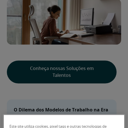
Conheça nossas Soluções em
Talentos
O Dilema dos Modelos de Trabalho na Era 
Pós-Pandemia
Este site utiliza cookies, pixel tags e outras tecnologias de