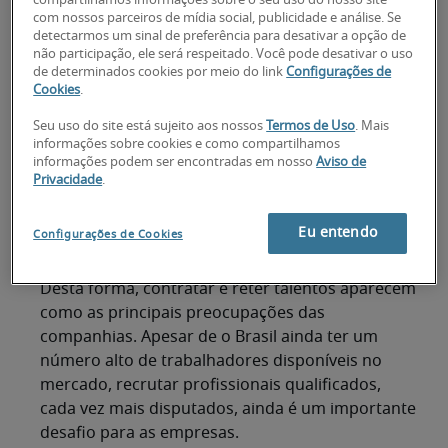
compartilhamos informações sobre o seu uso do nosso site
Etapa 2 - Encontrar bons candidatos
com nossos parceiros de mídia social, publicidade e análise. Se
detectarmos um sinal de preferência para desativar a opção de
não participação, ele será respeitado. Você pode desativar o uso
Etapa 3 - Fazer boas entrevistas
de determinados cookies por meio do link
Configurações de
Cookies
.
Etapa 4 - Checar referências
Seu uso do site está sujeito aos nossos
Termos de Uso
. Mais
Etapa 5 - Fazer a oferta
informações sobre cookies e como compartilhamos
informações podem ser encontradas em nosso
Aviso de
Etapa 6 - Receber o novo colaborador
Privacidade
.
Pessoas são o principal ativo de uma empresa e,
Eu entendo
Configurações de Cookies
por isso, contar com um bom time é
fundamental para o sucesso de um negócio.
Desta forma, contratar e reter talentos aparecem
como as principais preocupações das
companhias. Apesar de o Brasil ainda ter um
número alto de trabalhadores disponíveis no
mercado, recrutar profissionais qualificados,
cada vez mais disputados, ainda é um importante
desafio para as empresas.