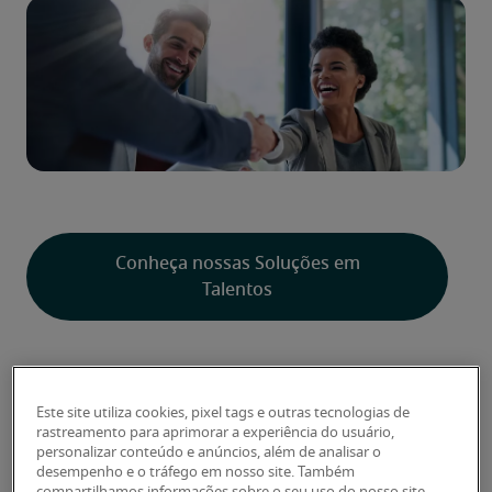
Conheça nossas Soluções em
Talentos
Índice
Este site utiliza cookies, pixel tags e outras tecnologias de
rastreamento para aprimorar a experiência do usuário,
Etapa 1 - Defina o modelo de contratação
personalizar conteúdo e anúncios, além de analisar o
mais adequado
desempenho e o tráfego em nosso site. Também