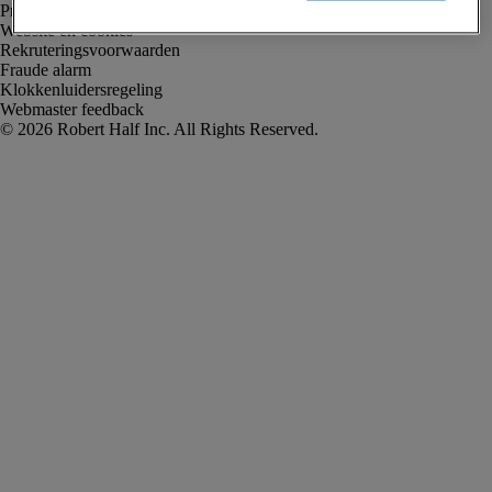
Privacyverklaring
Website en cookies
Rekruteringsvoorwaarden
Fraude alarm
Klokkenluidersregeling
Webmaster feedback