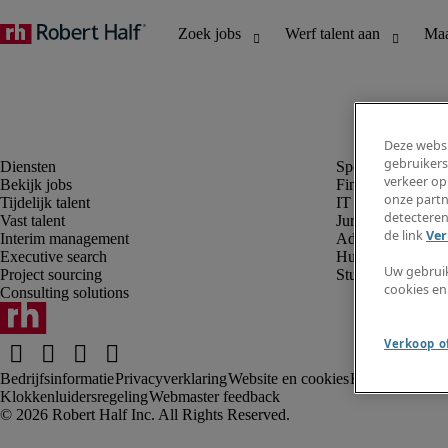
Deze websi
gebruikers
verkeer op
Bekijk jobs
Finance en boek
onze partn
Tijdelijk talent
IT en digital
detecteren
Vast talent
Juridisch
de link
Ver
Interim management
Administratie en 
Executive search
Human resources
Uw gebrui
Project sourcing
Student
cookies en
Consulting solutions
Verkoop of
Bedrijfsinformatie
Privacyverklaring
Website en cookies
Rekruteringsv
Klokkenluidersregeling
Webmaster feedback