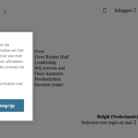
om de
taties en het
nze site met
Over Robert Half
voor afmelden
Leadership
e cookies via
Wij werven aan
Onze kantoren
Persberichten
formatie over
Investor center
 begrijp