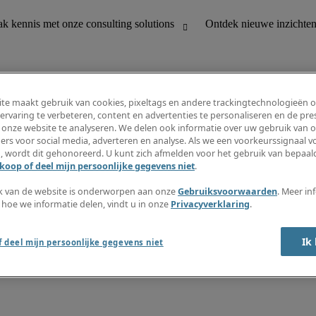
te maakt gebruik van cookies, pixeltags en andere trackingtechnologieën 
ervaring te verbeteren, content en advertenties te personaliseren en de pres
 onze website te analyseren. We delen ook informatie over uw gebruik van o
houding
Ontdek nieuwe inzichten
ers voor social media, adverteren en analyse. Als we een voorkeurssignaal 
Jobomschrijvingen
, wordt dit gehonoreerd. U kunt zich afmelden voor het gebruik van bepaald
Salarisgids
koop of deel mijn persoonlijke gegevens niet
.
office support
Timesheets
Nieuwsbrief
k van de website is onderworpen aan onze
Gebruiksvoorwaarden
. Meer in
Maak een jobalert aan
 hoe we informatie delen, vindt u in onze
Privacyverklaring
.
Informatiecentrum
Ik
 deel mijn persoonlijke gegevens niet
oorwaarden
Fraude alarm