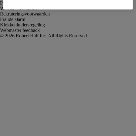
Privacyverklaring
Website en cookies
Rekruteringsvoorwaarden
Fraude alarm
Klokkenluidersregeling
Webmaster feedback