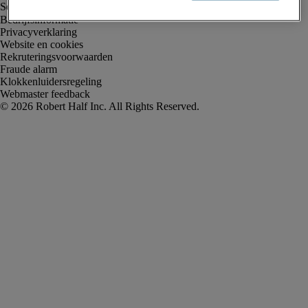
Bedrijfsinformatie
Privacyverklaring
Website en cookies
Rekruteringsvoorwaarden
Fraude alarm
Klokkenluidersregeling
Webmaster feedback