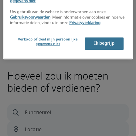
gegevens niet
.
Kandidaat heeft bovengemiddeld veel ervaring, beschikt over (zo 
goed als) alle nodige vaardigheden en kan ook gespecialiseerde 
Uw gebruik van de website is onderworpen aan onze
kwalificaties hebben.
Gebruiksvoorwaarden
. Meer informatie over cookies en hoe we
informatie delen, vindt u in onze
Privacyverklaring
.
Verkoop of deel mijn persoonlijke
Ik begrijp
gegevens niet
Hoeveel zou ik moeten
bieden of verdienen?