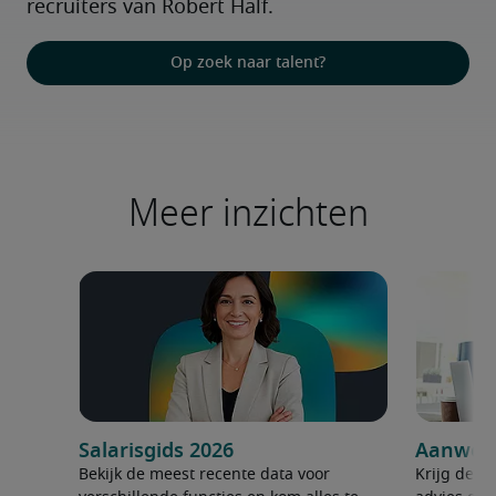
recruiters van Robert Half.
Op zoek naar talent?
Meer inzichten
Salarisgids 2026
Aanwerv
Bekijk de meest recente data voor
Krijg de ju