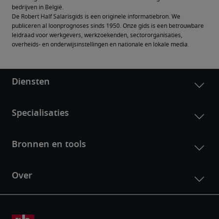
bedrijven in België.
De Robert Half Salarisgids is een originele informatiebron. We 
publiceren al loonprognoses sinds 1950. Onze gids is een betrouwbare 
leidraad voor werkgevers, werkzoekenden, sectororganisaties, 
overheids- en onderwijsinstellingen en nationale en lokale media.