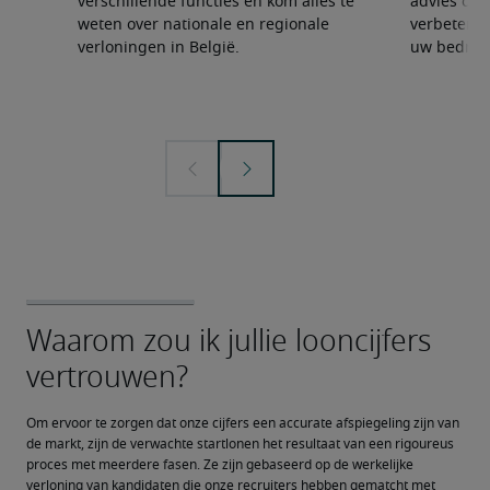
verschillende functies en kom alles te
advies om 
weten over nationale en regionale
verbeteren
verloningen in België.
uw bedrijf 
Om ervoor te zorgen dat onze cijfers een accurate afspiegeling zijn van 
de markt, zijn de verwachte startlonen het resultaat van een rigoureus 
proces met meerdere fasen. Ze zijn gebaseerd op de werkelijke 
verloning van kandidaten die onze recruiters hebben gematcht met 