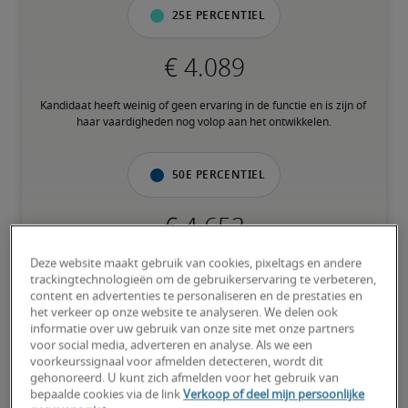
25e percentiel
Kandidaat heeft weinig of geen ervaring in de functie en is zijn of 
haar vaardigheden nog volop aan het ontwikkelen.
50e percentiel
Deze website maakt gebruik van cookies, pixeltags en andere
Kandidaat heeft een gemiddelde ervaring en beschikt grotendeels 
trackingtechnologieën om de gebruikerservaring te verbeteren,
over de nodige vaardigheden.
content en advertenties te personaliseren en de prestaties en
het verkeer op onze website te analyseren. We delen ook
informatie over uw gebruik van onze site met onze partners
75e percentiel
voor social media, adverteren en analyse. Als we een
voorkeurssignaal voor afmelden detecteren, wordt dit
gehonoreerd. U kunt zich afmelden voor het gebruik van
bepaalde cookies via de link
Verkoop of deel mijn persoonlijke