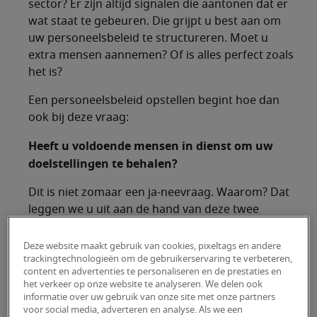
sector? Er zijn altijd signalen die aantonen dat er
wat staat te gebeuren. Die grijpt u best aan om
uw personeelsbeleid te structureren. Moet u
extra mensen aannemen? Of is alles perfect zoals
het is?
Een personeelsbeleid opstellen begint hoe dan
ook bij deze vraag:
Heeft u voldoende mensen in dienst om uw
doelstellingen te behalen?
Dit is niet zomaar een ja-neevraag. Waarom? Dat
leggen we u uit aan de hand van deze twee
scenario’s:
Deze website maakt gebruik van cookies, pixeltags en andere
trackingtechnologieën om de gebruikerservaring te verbeteren,
Scenario #1: u bent
content en advertenties te personaliseren en de prestaties en
het verkeer op onze website te analyseren. We delen ook
volledig bemand
informatie over uw gebruik van onze site met onze partners
voor social media, adverteren en analyse. Als we een