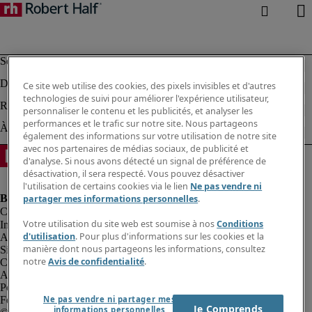
Ce site web utilise des cookies, des pixels invisibles et d'autres
technologies de suivi pour améliorer l'expérience utilisateur,
personnaliser le contenu et les publicités, et analyser les
performances et le trafic sur notre site. Nous partageons
également des informations sur votre utilisation de notre site
avec nos partenaires de médias sociaux, de publicité et
d'analyse. Si nous avons détecté un signal de préférence de
désactivation, il sera respecté. Vous pouvez désactiver
l'utilisation de certains cookies via le lien
Ne pas vendre ni
partager mes informations personnelles
.
Votre utilisation du site web est soumise à nos
Conditions
Informations sur la société
d'utilisation
. Pour plus d'informations sur les cookies et la
Avis de confidentialité
manière dont nous partageons les informations, consultez
Site web et cookies
notre
Avis de confidentialité
.
Conditions de recrutement
Alerte fraude
Politique de dénonciation
Feedback webmaster
Ne pas vendre ni partager mes
Je Comprends
informations personnelles