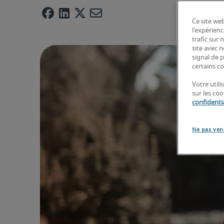
Ce site web
l'expérienc
trafic sur
site avec 
signal de p
certains co
Votre util
sur les co
confidentia
Ne pas ven