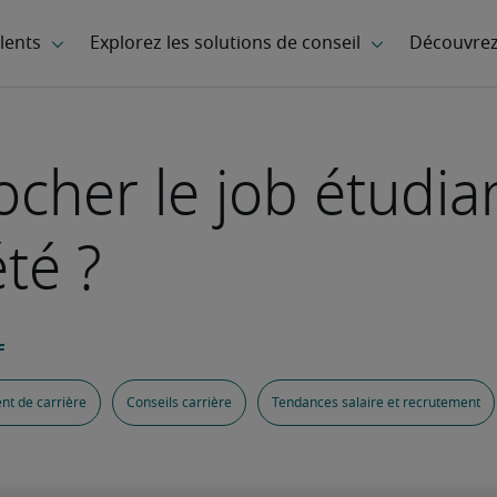
her le job étudian
té ?
t de carrière
Conseils carrière
Tendances salaire et recrutement