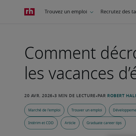
Comment décroc
les vacances d’é
Marché de l'emploi
Trouver un emploi
Développemen
Intérim et CDD
Article
Graduate career tips