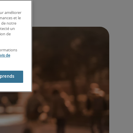
our améliorer
rmances et le
n de notre
étecté un
tion de
formations
vis de
mprends