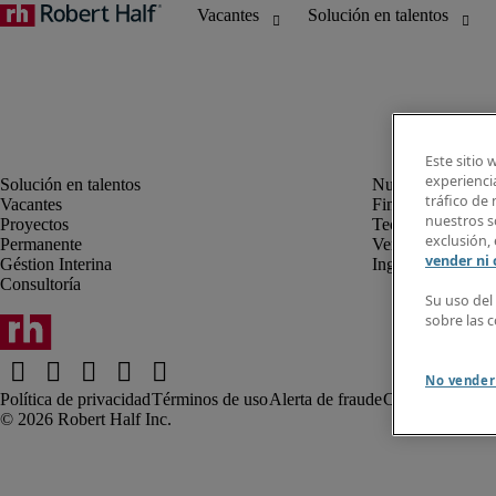
Este sitio 
experiencia
tráfico de
Vacantes
Finanzas y Conta
nuestros so
Proyectos
Tecnología de la
exclusión, 
Permanente
Ventas y Marketi
vender ni
Géstion Interina
Ingeniería
Consultoría
Su uso del
sobre las 
No vender
Política de privacidad
Términos de uso
Alerta de fraude
Comentarios al