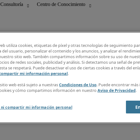
web utiliza cookies, etiquetas de píxel y otras tecnologías de seguimiento pa
 del usuario, personalizar el contenido y los anuncios, y analizar el rendimie
 nuestro sitio web. También compartimos información sobre su uso de nuestr
bilidad
Guía Salarial
cios de redes sociales, publicidad y análisis. Si detectamos una señal de pre
 Información
Centro de Conocimiento
esta se respetará. Puede desactivar el uso de ciertas cookies a través del en
ng
Recibe nuestra newsletter
 compartir mi información personal
.
Crear alerta de empleo
Info Center
 sitio web está sujeto a nuestras
Condiciones de Uso
. Puede encontrar más
cookies y cómo compartimos información en nuestro
Aviso de Privacidad
.
E
 ni compartir mi información personal
 webmaster