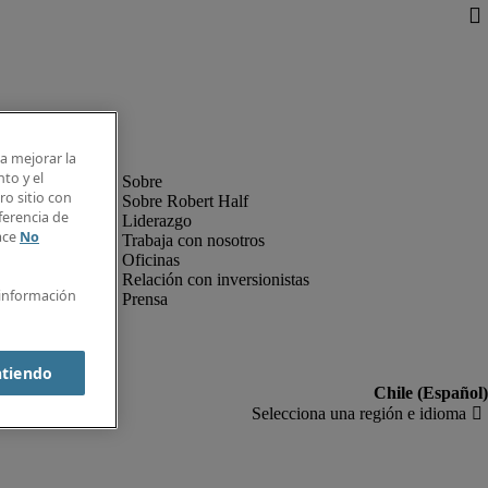
ra mejorar la
nto y el
o sitio con
Sobre Robert Half
ferencia de
Liderazgo
lace
No
Trabaja con nosotros
Oficinas
Relación con inversionistas
 información
Prensa
ntiendo