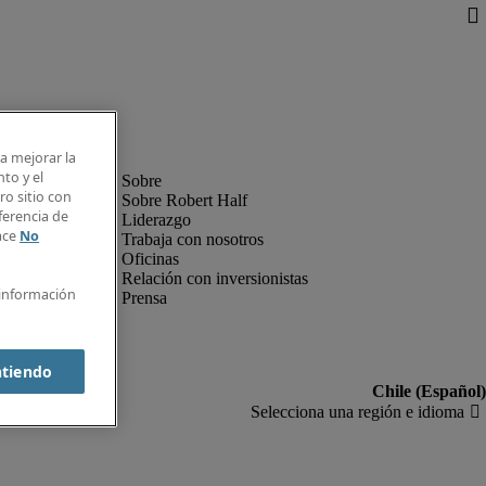
ra mejorar la
nto y el
o sitio con
Sobre Robert Half
ferencia de
Liderazgo
lace
No
Trabaja con nosotros
Oficinas
Relación con inversionistas
 información
Prensa
ntiendo