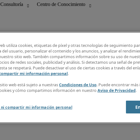
web utiliza cookies, etiquetas de píxel y otras tecnologías de seguimiento pa
 del usuario, personalizar el contenido y los anuncios, y analizar el rendimie
 nuestro sitio web. También compartimos información sobre su uso de nuestr
bilidad
Guía Salarial
cios de redes sociales, publicidad y análisis. Si detectamos una señal de pre
 Información
Centro de Conocimiento
esta se respetará. Puede desactivar el uso de ciertas cookies a través del en
ng
Recibe nuestra newsletter
 compartir mi información personal
.
Crear alerta de empleo
Info Center
 sitio web está sujeto a nuestras
Condiciones de Uso
. Puede encontrar más
cookies y cómo compartimos información en nuestro
Aviso de Privacidad
.
E
 ni compartir mi información personal
 webmaster