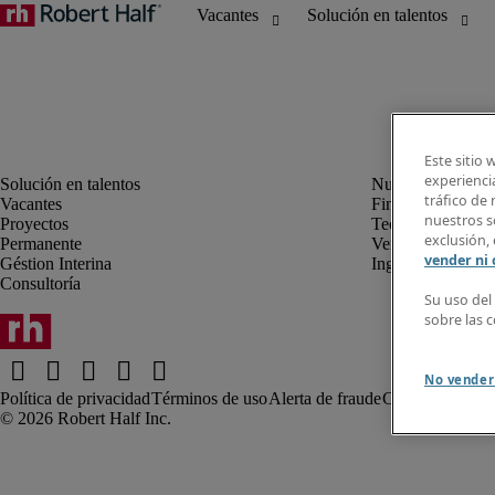
Este sitio 
experiencia
tráfico de
Vacantes
Finanzas y Conta
nuestros so
Proyectos
Tecnología de la
exclusión, 
Permanente
Ventas y Marketi
vender ni
Géstion Interina
Ingeniería
Consultoría
Su uso del
sobre las 
No vender
Política de privacidad
Términos de uso
Alerta de fraude
Comentarios al