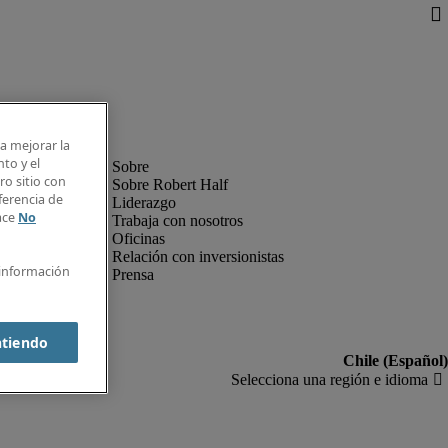
ra mejorar la
nto y el
o sitio con
Sobre Robert Half
ferencia de
Liderazgo
lace
No
Trabaja con nosotros
Oficinas
Relación con inversionistas
 información
Prensa
ntiendo