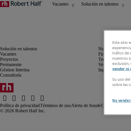
Este sitio 
experiencia
tráfico de
Vacantes
Finanzas y Conta
nuestros so
Proyectos
Tecnología de la
exclusión, 
Permanente
Ventas y Marketi
vender ni
Géstion Interina
Ingeniería
Consultoría
Su uso del
sobre las 
No vender
Política de privacidad
Términos de uso
Alerta de fraude
Comentarios al