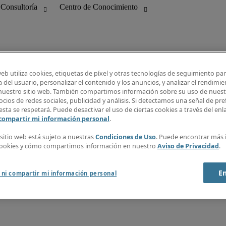
web utiliza cookies, etiquetas de píxel y otras tecnologías de seguimiento pa
 del usuario, personalizar el contenido y los anuncios, y analizar el rendimie
 nuestro sitio web. También compartimos información sobre su uso de nuestr
bilidad
Guía Salarial
cios de redes sociales, publicidad y análisis. Si detectamos una señal de pre
 Información
Centro de Conocimiento
esta se respetará. Puede desactivar el uso de ciertas cookies a través del en
ng
Recibe nuestra newsletter
 compartir mi información personal
.
Crear alerta de empleo
Info Center
 sitio web está sujeto a nuestras
Condiciones de Uso
. Puede encontrar más
cookies y cómo compartimos información en nuestro
Aviso de Privacidad
.
E
 ni compartir mi información personal
 webmaster