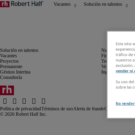
Este sitio 
experiencia
tráfico de
Vacantes
Finanzas y Conta
nuestros so
Proyectos
Tecnología de la
exclusión, 
Permanente
Ventas y Marketi
vender ni
Géstion Interina
Ingeniería
Consultoría
Su uso del
sobre las 
No vender
Política de privacidad
Términos de uso
Alerta de fraude
Comentarios al