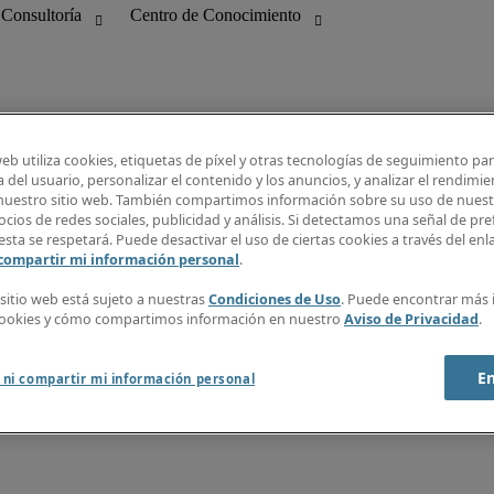
web utiliza cookies, etiquetas de píxel y otras tecnologías de seguimiento pa
 del usuario, personalizar el contenido y los anuncios, y analizar el rendimie
 nuestro sitio web. También compartimos información sobre su uso de nuestr
bilidad
Guía Salarial
cios de redes sociales, publicidad y análisis. Si detectamos una señal de pre
 Información
Centro de Conocimiento
esta se respetará. Puede desactivar el uso de ciertas cookies a través del en
ng
Recibe nuestra newsletter
 compartir mi información personal
.
Crear alerta de empleo
Info Center
 sitio web está sujeto a nuestras
Condiciones de Uso
. Puede encontrar más
cookies y cómo compartimos información en nuestro
Aviso de Privacidad
.
E
 ni compartir mi información personal
 webmaster