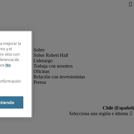
ra mejorar la
nto y el
o sitio con
Sobre Robert Half
ferencia de
Liderazgo
lace
No
Trabaja con nosotros
Oficinas
Relación con inversionistas
 información
Prensa
ntiendo