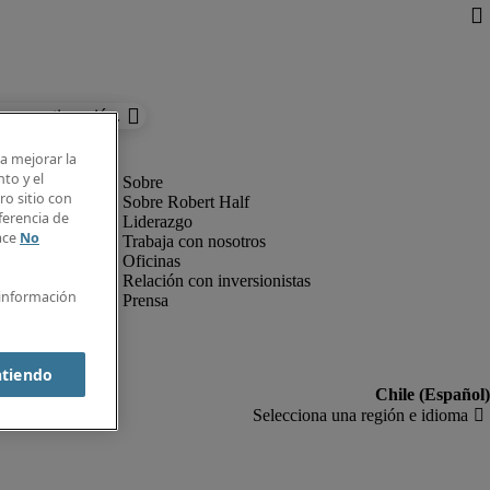
es a continuación.
ra mejorar la
nto y el
o sitio con
Sobre Robert Half
ferencia de
Liderazgo
lace
No
Trabaja con nosotros
Oficinas
Relación con inversionistas
 información
Prensa
ntiendo