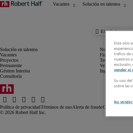
El trabajo que es
Este sitio 
experiencia
tráfico de
Vacantes
Finanzas y Conta
nuestros so
Proyectos
Tecnología de la
exclusión, 
Permanente
Ventas y Marketi
vender ni
Géstion Interina
Ingeniería
Consultoría
Su uso del
sobre las 
No vender
Política de privacidad
Términos de uso
Alerta de fraude
Comentarios al