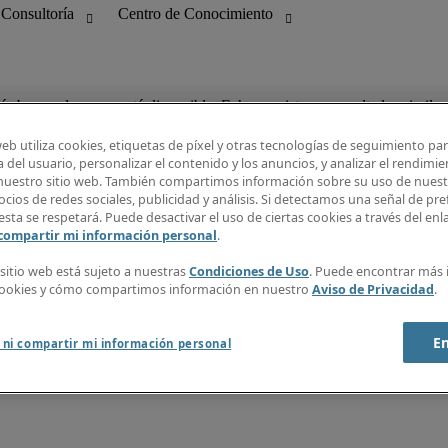
tás buscando ya no está disponible. Echa un vistazo a resultados similar
web utiliza cookies, etiquetas de píxel y otras tecnologías de seguimiento pa
 del usuario, personalizar el contenido y los anuncios, y analizar el rendimie
 nuestro sitio web. También compartimos información sobre su uso de nuestr
bilidad
Guía Salarial
cios de redes sociales, publicidad y análisis. Si detectamos una señal de pre
 Información
Centro de Conocimiento
esta se respetará. Puede desactivar el uso de ciertas cookies a través del en
ng
Recibe nuestra newsletter
 compartir mi información personal
.
Crear alerta de empleo
Info Center
 sitio web está sujeto a nuestras
Condiciones de Uso
. Puede encontrar más
cookies y cómo compartimos información en nuestro
Aviso de Privacidad
.
E
 ni compartir mi información personal
 webmaster