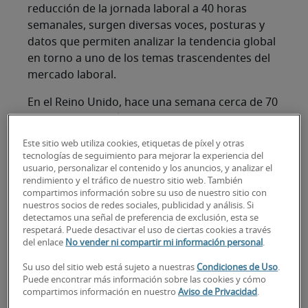
reducción de la jornada laboral a 40 horas
semanales, surgen diversas voces, posturas y
datos que permiten analizar la tendencia global
en torno a uno de los temas trascendentes del
mercado laboral.
En el Reino Unido, hace una semana cerca de 70
empresas con más de 3.300 trabajadores
iniciaron un ensayo de seis meses para
Este sitio web utiliza cookies, etiquetas de píxel y otras
comprobar si se puede adoptar una semana de
tecnologías de seguimiento para mejorar la experiencia del
cuatro días sin que se pierda productividad.
usuario, personalizar el contenido y los anuncios, y analizar el
rendimiento y el tráfico de nuestro sitio web. También
Subyacen en este experimento los argumentos
compartimos información sobre su uso de nuestro sitio con
de mayor calidad de vida, mayor satisfacción
nuestros socios de redes sociales, publicidad y análisis. Si
laboral y menos estrés, trabajando menos, pero
detectamos una señal de preferencia de exclusión, esta se
respetará. Puede desactivar el uso de ciertas cookies a través
con más flexibilidad y alto rendimiento.
del enlace
No vender ni compartir mi información personal
.
¿Qué pasa en Chile?
Su uso del sitio web está sujeto a nuestras
Condiciones de Uso
.
Puede encontrar más información sobre las cookies y cómo
Las distintas posturas que hay en el mundo
compartimos información en nuestro
Aviso de Privacidad
.
también se manifiestan en Chile. Según datos