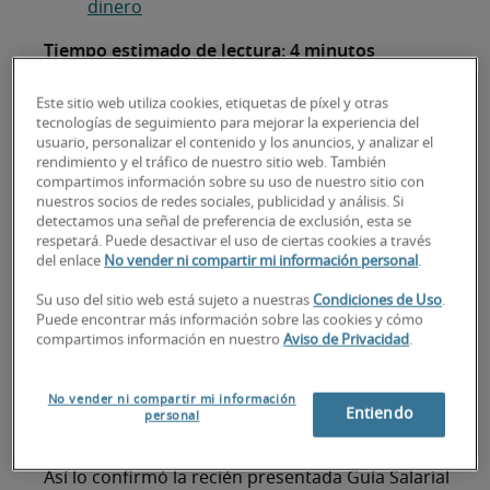
dinero
Tiempo estimado de lectura: 4 minutos
Este sitio web utiliza cookies, etiquetas de píxel y otras
tecnologías de seguimiento para mejorar la experiencia del
usuario, personalizar el contenido y los anuncios, y analizar el
tecnología
Los profesionales del área de
sacan
rendimiento y el tráfico de nuestro sitio web. También
cuentas más que felices. Sus habilidades son
compartimos información sobre su uso de nuestro sitio con
altamente cotizadas en el mercado laboral, las
nuestros socios de redes sociales, publicidad y análisis. Si
detectamos una señal de preferencia de exclusión, esta se
empresas luchan para atraerlos y retenerlos y
respetará. Puede desactivar el uso de ciertas cookies a través
cada vez son más las industrias que necesitan
del enlace
No vender ni compartir mi información personal
.
contar con ellos. Una tendencia ajena a los
Su uso del sitio web está sujeto a nuestras
Condiciones de Uso
.
vaivenes del mercado y que no pretende cambiar
Puede encontrar más información sobre las cookies y cómo
muy pronto.
compartimos información en nuestro
Aviso de Privacidad
.
La tecnología está detrás
No vender ni compartir mi información
de todas las áreas hoy
Entiendo
personal
Así lo confirmó la recién presentada Guía Salarial