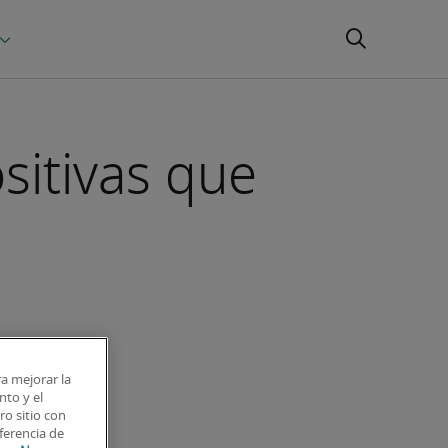
sitivas que
ra mejorar la
nto y el
o sitio con
ferencia de