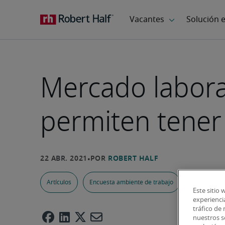
Mercado laboral
permiten tener
Artículos
Encuesta ambiente de trabajo
Este sitio 
experiencia
tráfico de
nuestros so