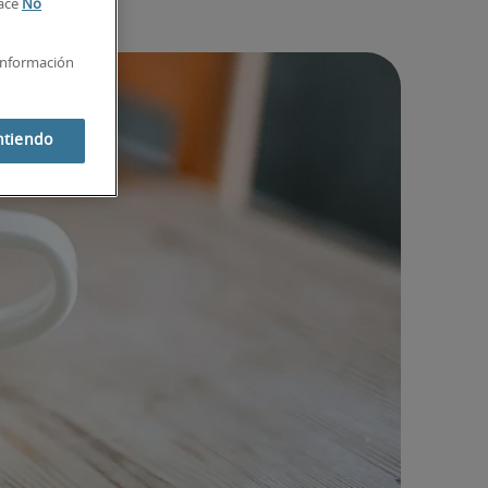
lace
No
información
ntiendo