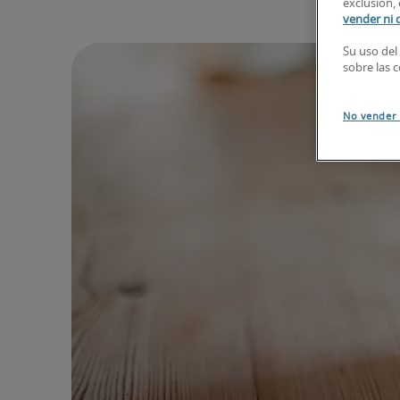
exclusión, 
vender ni 
Su uso del
sobre las 
No vender 