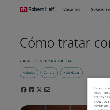
Cómo tratar c
Artículos
Carrera
Habilidades
Este sitio 
experiencia
tráfico de
nuestros so
exclusión, 