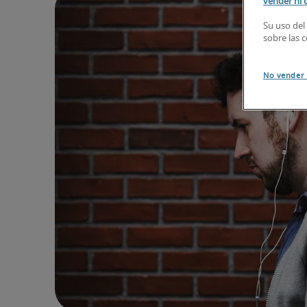
vender ni 
Su uso del
sobre las 
No vender 