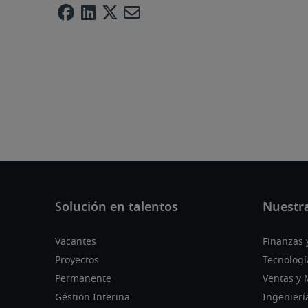
Vacantes
Finanzas 
Proyectos
Tecnologí
Permanente
Ventas y 
Géstion Interina
Ingenierí