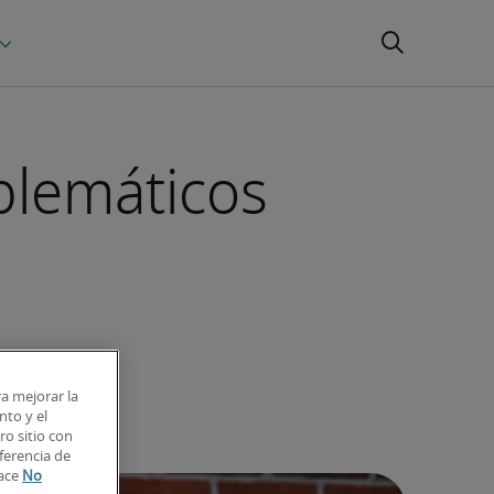
blemáticos
ra mejorar la
nto y el
o sitio con
ferencia de
lace
No