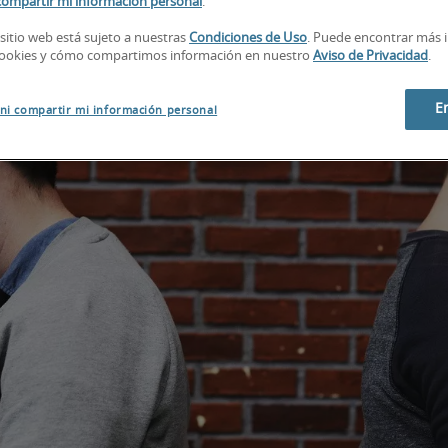
compartir mi información personal
.
 sitio web está sujeto a nuestras
Condiciones de Uso
. Puede encontrar más 
cookies y cómo compartimos información en nuestro
Aviso de Privacidad
.
E
ni compartir mi información personal