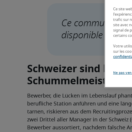
Ce site web
l'expérienc
trafic sur
Ce communiqué de
site avec 
signal de p
certains co
Votre util
sur les co
confidentia
Schweizer sind beim 
Ne pas ven
Schummelmeister
Bewerber, die Lücken im Lebenslauf phant
berufliche Station anführen und eine länge
tarnen, riskieren aus dem Recruitingproz
zwei Drittel aller Manager in der Schweiz
Bewerber aussortiert, nachdem falsche A