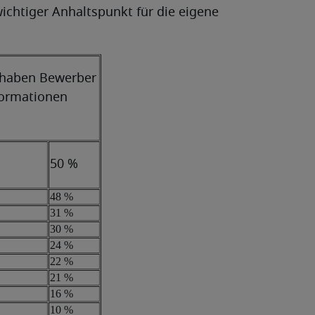
ichtiger Anhaltspunkt für die eigene
s haben Bewerber
formationen
50 %
48 %
31 %
30 %
24 %
22 %
21 %
16 %
10 %