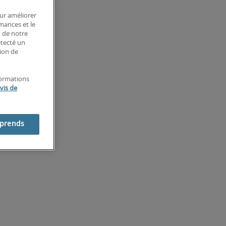
our améliorer
rmances et le
n de notre
étecté un
tion de
formations
vis de
mprends