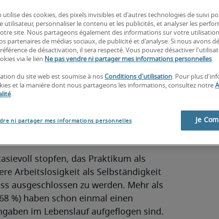
 utilise des cookies, des pixels invisibles et d'autres technologies de suivi p
e utilisateur, personnaliser le contenu et les publicités, et analyser les perfo
 notre site. Nous partageons également des informations sur votre utilisatio
 presse est 
nos partenaires de médias sociaux, de publicité et d'analyse. Si nous avons d
référence de désactivation, il sera respecté. Vous pouvez désactiver l'utilisa
okies via le lien
Ne pas vendre ni partager mes informations personnelles
.
isation du site web est soumise à nos
Conditions d'utilisation
. Pour plus d'in
okies et la manière dont nous partageons les informations, consultez notre
A
lité
.
Gehalt Europa-
Je Co
dre ni partager mes informations personnelles
asievoll stopfen, das Praktikum als
re Arbeitslosigkeit als Selbständigkeit
ess ausgeschlossen zu werden. Mehr als
 (68 %) haben schon einmal einen
ngaben im Lebenslauf aufgeflogen sind.