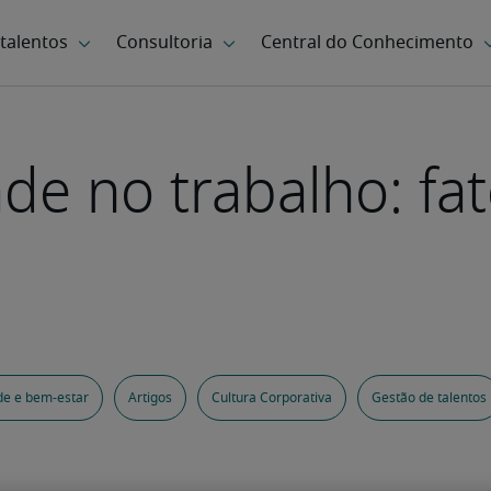
dade no trabalho: f
e e bem-estar
Artigos
Cultura Corporativa
Gestão de talentos