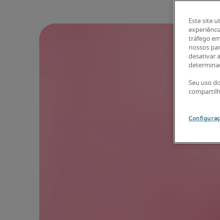
Este site u
experiênci
tráfego em
nossos par
desativar 
determinad
Seu uso do
compartil
Configuraç