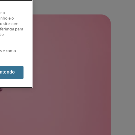
r a
enho e o
o site com
eferência para
 de
es e como
entendo