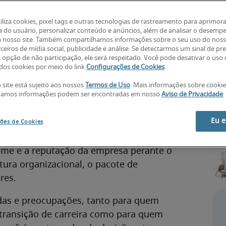
tiliza cookies, pixel tags e outras tecnologias de rastreamento para aprimora
a do usuário, personalizar conteúdo e anúncios, além de analisar o desemp
 nosso site. Também compartilhamos informações sobre o seu uso do noss
ceiros de mídia social, publicidade e análise. Se detectarmos um sinal de pr
a opção de não participação, ele será respeitado. Você pode desativar o uso
os cookies por meio do link
Configurações de Cookies
.
COVID-19 deixarão marcas em toda
 profissionais. Dentro das empresas,
 site está sujeito aos nossos
Termos de Uso
. Mais informações sobre cooki
hamos informações podem ser encontradas em nosso
Aviso de Privacidade
.
recrutamento e
e elas incluem o tema
Eu 
ões de Cookies
avam mais seletivos na busca por uma
nome e a reputação da empresa perante o
ura organizacional, o pacote de
res.
das e preocupações, tanto para quem
ransição de carreira como para quem