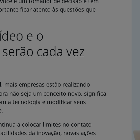
e você é um tomador de decisão e tem
rtante ficar atento às questões que
ídeo e o
serão cada vez
l, mais empresas estão realizando
ora não seja um conceito novo, significa
m a tecnologia e modificar seus
e.
tinua a colocar limites no contato
acilidades da inovação, novas ações