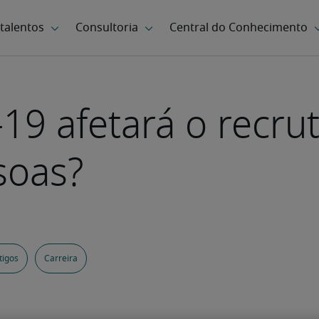
9 afetará o recru
soas?
tigos
Carreira