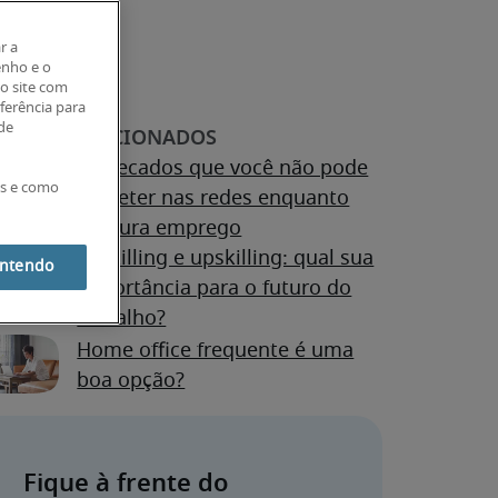
r a
enho e o
o site com
eferência para
 de
10 pecados que você não pode
es e como
cometer nas redes enquanto
procura emprego
Reskilling e upskilling: qual sua
entendo
importância para o futuro do
trabalho?
Home office frequente é uma
boa opção?