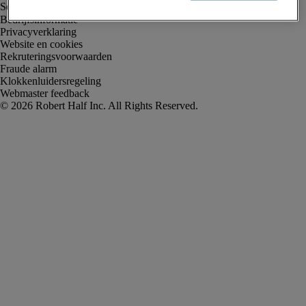
Bedrijfsinformatie
Privacyverklaring
Website en cookies
Rekruteringsvoorwaarden
Fraude alarm
Klokkenluidersregeling
Webmaster feedback