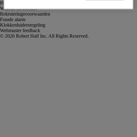
Privacyverklaring
Website en cookies
Rekruteringsvoorwaarden
Fraude alarm
Klokkenluidersregeling
Webmaster feedback