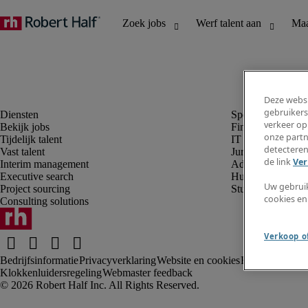
Deze websi
gebruikers
verkeer op
Bekijk jobs
Finance en boek
onze partn
Tijdelijk talent
IT en digital
detecteren
Vast talent
Juridisch
de link
Ver
Interim management
Administratie en 
Executive search
Human resources
Uw gebrui
Project sourcing
Student
cookies en
Consulting solutions
Verkoop of
Bedrijfsinformatie
Privacyverklaring
Website en cookies
Rekruteringsv
Klokkenluidersregeling
Webmaster feedback