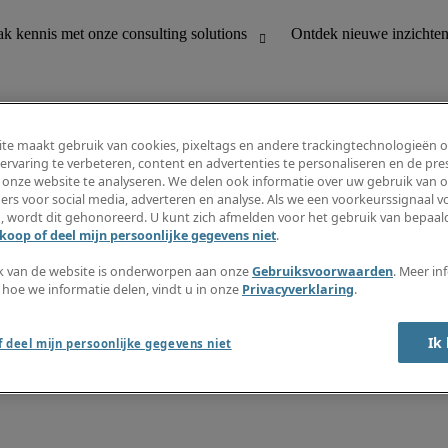
te maakt gebruik van cookies, pixeltags en andere trackingtechnologieën 
ervaring te verbeteren, content en advertenties te personaliseren en de pres
 onze website te analyseren. We delen ook informatie over uw gebruik van o
houding
Ontdek nieuwe inzichten
ers voor social media, adverteren en analyse. Als we een voorkeurssignaal 
Jobomschrijvingen
, wordt dit gehonoreerd. U kunt zich afmelden voor het gebruik van bepaald
Salarisgids
koop of deel mijn persoonlijke gegevens niet
.
office support
Timesheets
Nieuwsbrief
k van de website is onderworpen aan onze
Gebruiksvoorwaarden
. Meer in
Maak een jobalert aan
 hoe we informatie delen, vindt u in onze
Privacyverklaring
.
Informatiecentrum
Ik
 deel mijn persoonlijke gegevens niet
oorwaarden
Fraude alarm