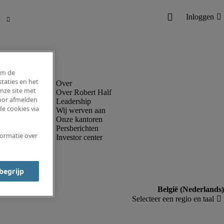
om de
taties en het
nze site met
Over Robert Half
voor afmelden
Leadership
e cookies via
Wij werven aan
Onze kantoren
Persberichten
formatie over
Investor center
 begrijp