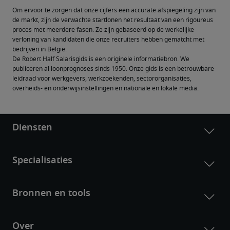
Om ervoor te zorgen dat onze cijfers een accurate afspiegeling zijn van 
de markt, zijn de verwachte startlonen het resultaat van een rigoureus 
proces met meerdere fasen. Ze zijn gebaseerd op de werkelijke 
verloning van kandidaten die onze recruiters hebben gematcht met 
bedrijven in België.
De Robert Half Salarisgids is een originele informatiebron. We 
publiceren al loonprognoses sinds 1950. Onze gids is een betrouwbare 
leidraad voor werkgevers, werkzoekenden, sectororganisaties, 
overheids- en onderwijsinstellingen en nationale en lokale media.