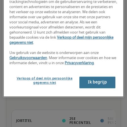
trackingtechnologieën om de gebruikerservaring te verbeteren,
75e percentiel
content en advertenties te personaliseren en de prestaties en
het verkeer op onze website te analyseren. We delen ook
informatie over uw gebruik van onze site met onze partners
voor social media, adverteren en analyse. Als we een
voorkeurssignaal voor afmelden detecteren, wordt dit
gehonoreerd. U kunt zich afmelden voor het gebruik van
Kandidaat heeft bovengemiddeld veel ervaring, beschikt over (zo 
bepaalde cookies via de link
Verkoop of deel mijn persoonlijke
goed als) alle nodige vaardigheden en kan ook gespecialiseerde 
gegevens niet
.
kwalificaties hebben.
Uw gebruik van de website is onderworpen aan onze
Gebruiksvoorwaarden
. Meer informatie over cookies en hoe we
informatie delen, vindt u in onze
Privacyverklaring
.
Salarissen voor vergelijkbare
Verkoop of deel mijn persoonlijke
Ik begrijp
gegevens niet
functies