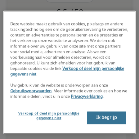
Deze website maakt gebruik van cookies, pixeltags en andere
Kandidaat heeft bovengemiddeld veel ervaring, beschikt over (zo 
trackingtechnologieën om de gebruikerservaring te verbeteren,
goed als) alle nodige vaardigheden en kan ook gespecialiseerde 
content en advertenties te personaliseren en de prestaties en
kwalificaties hebben.
het verkeer op onze website te analyseren. We delen ook
informatie over uw gebruik van onze site met onze partners
voor social media, adverteren en analyse. Als we een
voorkeurssignaal voor afmelden detecteren, wordt dit
gehonoreerd. U kunt zich afmelden voor het gebruik van
bepaalde cookies via de link
Verkoop of deel mijn persoonlijke
gegevens niet
.
Salarissen voor vergelijkbare
functies
Uw gebruik van de website is onderworpen aan onze
Gebruiksvoorwaarden
. Meer informatie over cookies en hoe we
informatie delen, vindt u in onze
Privacyverklaring
.
Verkoop of deel mijn persoonlijke
Ik begrijp
gegevens niet