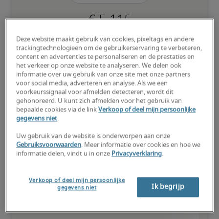
Deze website maakt gebruik van cookies, pixeltags en andere
Kandidaat heeft bovengemiddeld veel ervaring, beschikt over (zo 
trackingtechnologieën om de gebruikerservaring te verbeteren,
goed als) alle nodige vaardigheden en kan ook gespecialiseerde 
content en advertenties te personaliseren en de prestaties en
kwalificaties hebben.
het verkeer op onze website te analyseren. We delen ook
informatie over uw gebruik van onze site met onze partners
voor social media, adverteren en analyse. Als we een
voorkeurssignaal voor afmelden detecteren, wordt dit
gehonoreerd. U kunt zich afmelden voor het gebruik van
bepaalde cookies via de link
Verkoop of deel mijn persoonlijke
gegevens niet
.
Salarissen voor vergelijkbare
functies
Uw gebruik van de website is onderworpen aan onze
Gebruiksvoorwaarden
. Meer informatie over cookies en hoe we
informatie delen, vindt u in onze
Privacyverklaring
.
Verkoop of deel mijn persoonlijke
Ik begrijp
gegevens niet