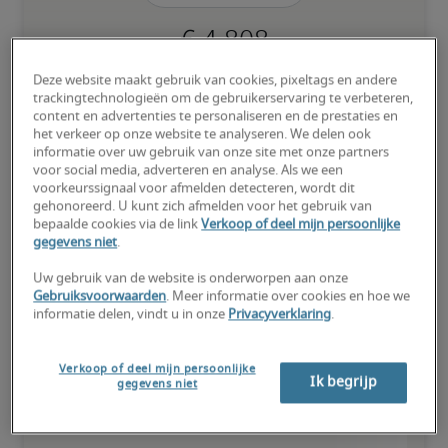
Deze website maakt gebruik van cookies, pixeltags en andere
Kandidaat heeft bovengemiddeld veel ervaring, beschikt over (zo 
trackingtechnologieën om de gebruikerservaring te verbeteren,
goed als) alle nodige vaardigheden en kan ook gespecialiseerde 
content en advertenties te personaliseren en de prestaties en
kwalificaties hebben.
het verkeer op onze website te analyseren. We delen ook
informatie over uw gebruik van onze site met onze partners
voor social media, adverteren en analyse. Als we een
voorkeurssignaal voor afmelden detecteren, wordt dit
gehonoreerd. U kunt zich afmelden voor het gebruik van
bepaalde cookies via de link
Verkoop of deel mijn persoonlijke
gegevens niet
.
Salarissen voor vergelijkbare
functies
Uw gebruik van de website is onderworpen aan onze
Gebruiksvoorwaarden
. Meer informatie over cookies en hoe we
informatie delen, vindt u in onze
Privacyverklaring
.
Verkoop of deel mijn persoonlijke
Ik begrijp
gegevens niet