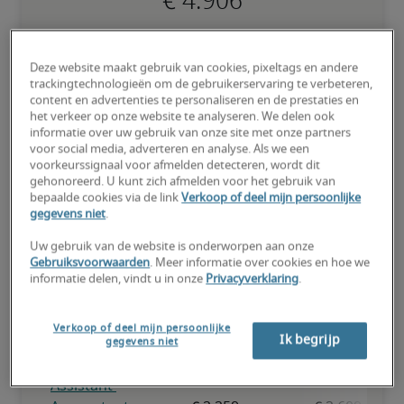
Kandidaat heeft bovengemiddeld veel ervaring, beschikt over (zo 
goed als) alle nodige vaardigheden en kan ook gespecialiseerde 
Deze website maakt gebruik van cookies, pixeltags en andere
kwalificaties hebben.
trackingtechnologieën om de gebruikerservaring te verbeteren,
content en advertenties te personaliseren en de prestaties en
het verkeer op onze website te analyseren. We delen ook
informatie over uw gebruik van onze site met onze partners
voor social media, adverteren en analyse. Als we een
voorkeurssignaal voor afmelden detecteren, wordt dit
gehonoreerd. U kunt zich afmelden voor het gebruik van
Salarissen voor vergelijkbare
bepaalde cookies via de link
Verkoop of deel mijn persoonlijke
functies
gegevens niet
.
Uw gebruik van de website is onderworpen aan onze
Gebruiksvoorwaarden
. Meer informatie over cookies en hoe we
informatie delen, vindt u in onze
Privacyverklaring
.
Verkoop of deel mijn persoonlijke
Ik begrijp
gegevens niet