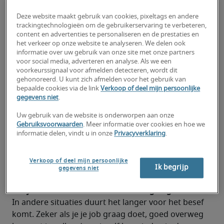
Je werkt te veel
Deze website maakt gebruik van cookies, pixeltags en andere
Je gebruikt je vaardigheden nie
t
trackingtechnologieën om de gebruikerservaring te verbeteren,
content en advertenties te personaliseren en de prestaties en
Het bedrijf heeft het moeilijk
het verkeer op onze website te analyseren. We delen ook
informatie over uw gebruik van onze site met onze partners
voor social media, adverteren en analyse. Als we een
Headhunters hebben je gevonden
voorkeurssignaal voor afmelden detecteren, wordt dit
gehonoreerd. U kunt zich afmelden voor het gebruik van
bepaalde cookies via de link
Verkoop of deel mijn persoonlijke
gegevens niet
.
Uw gebruik van de website is onderworpen aan onze
Gebruiksvoorwaarden
. Meer informatie over cookies en hoe we
informatie delen, vindt u in onze
Privacyverklaring
.
Hoe weet je of je al te lang dezelfde job 
uitoefent en dat je een carrièreswitch nodig 
Verkoop of deel mijn persoonlijke
hebt? Tot op zekere hoogte vertrouw je best op 
Ik begrijp
gegevens niet
je instinct; soms wéét je gewoon dat het tijd is 
om je carrière over een andere boeg te gooien.
In andere situaties duurt het langer voor het besef 
komt. Zeker als je je job graag doet, goed overweg 