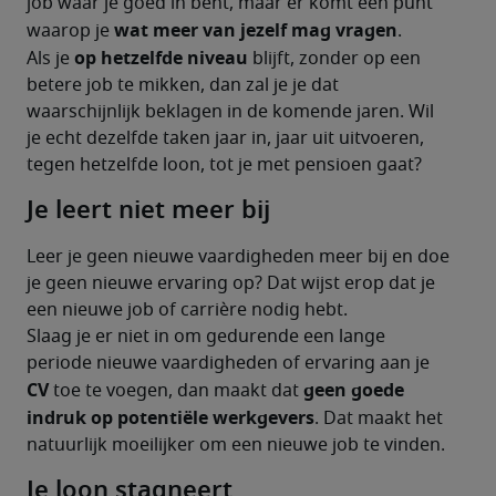
job waar je goed in bent, maar er komt een punt 
wat meer van jezelf mag vragen
waarop je 
.
op hetzelfde niveau
Als je 
 blijft, zonder op een 
betere job te mikken, dan zal je je dat 
waarschijnlijk beklagen in de komende jaren. Wil 
je echt dezelfde taken jaar in, jaar uit uitvoeren, 
tegen hetzelfde loon, tot je met pensioen gaat?
Je leert niet meer bij
Leer je geen nieuwe vaardigheden meer bij en doe 
je geen nieuwe ervaring op? Dat wijst erop dat je 
een nieuwe job of carrière nodig hebt. 
Slaag je er niet in om gedurende een lange 
periode nieuwe vaardigheden of ervaring aan je 
CV
geen goede 
 toe te voegen, dan maakt dat 
indruk op potentiële werkgevers
. Dat maakt het 
natuurlijk moeilijker om een nieuwe job te vinden.
Je loon stagneert