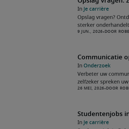
Opslag vragen: z
Je carrière
Opslag vragen? Ontde
sterker onderhandelt 
ROBE
Communicatie op
Onderzoek
Verbeter uw communic
zelfzeker spreken uw
ROB
Studentenjobs i
eruit?
Je carrière