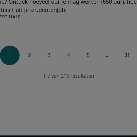
ië? Ontdek hoeveel uur je mag werken (650 uur), hoev
aalt uit je studentenjob.
ERT HALF