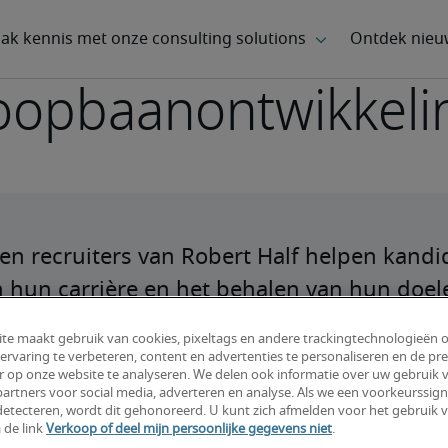
oopbaanontwikkeli
en recruiters van Robert Half helpen kandid
n hun carrière en het behalen van hun doel
e nieuwste inzichten en timmer met het vo
te maakt gebruik van cookies, pixeltags en andere trackingtechnologieën 
je carrière.
ervaring te verbeteren, content en advertenties te personaliseren en de pre
r op onze website te analyseren. We delen ook informatie over uw gebruik v
artners voor social media, adverteren en analyse. Als we een voorkeurssign
etecteren, wordt dit gehonoreerd. U kunt zich afmelden voor het gebruik 
 de link
Verkoop of deel mijn persoonlijke gegevens niet
.