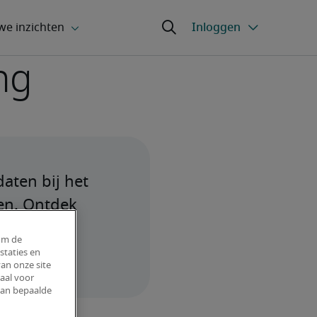
ng
aten bij het 
en. Ontdek 
lste 
om de
staties en
an onze site
aal voor
van bepaalde