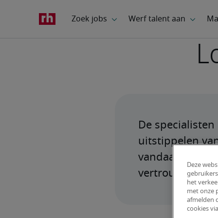
L
De specialisten 
uitstippelen va
vandaag nog onz
Deze websi
vertrouwen aan 
gebruikers
het verkee
met onze p
afmelden d
cookies via