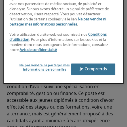
avec nos partenaires de médias sociaux, de publicité et
Bon esprit d’analyse et de synthèse
d'analyse. Si nous avons détecté un signal de préférence de
désactivation, il sera respecté. Vous pouvez désactiver
La maîtrise de l’anglais est fortement conseillée
l'utilisation de certains cookies via le lien
Ne pas vendre ni
partager mes informations personnelles
.
Bonne aisance relationnelle
Quelles formations pour devenir
Votre utilisation du site web est soumise à nos
Conditions
d'utilisation
. Pour plus d'informations sur les cookies et la
Trésorier ?
manière dont nous partageons les informations, consultez
notre
Avis de confidentialité
.
Un trésorier a généralement effectué un parcours 
universitaire et obtenu un master (bac +5) en 
Ne pas vendre ni partager mes
finance/trésorerie ou bien un parcours en école de 
Je Comprends
informations personnelles
commerce avec une spécialité en finance. 
Cependant d’autres parcours sont envisageables à 
condition d’avoir suivi une spécialisation en 
comptabilité, gestion ou finance. Ce poste est 
accessible aux jeunes diplômés à condition d’avoir 
effectué des stages ou des formations, voire une 
alternance, mais est généralement proposé à des 
candidats ayant a minima 3 à 5 ans d’expérience 