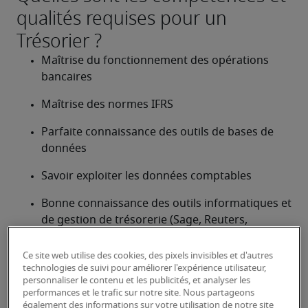
qualités requises pour un
Trésorier ?
Maîtrise du fonctionnement des opérations 
bancaires
Maîtrise des normes IFRS
Parfaite connaissance des outils de bases de 
données
Savoir exploiter les données comptables
Bonne connaissance des outils informatiques et 
de gestion de trésorerie (Sage, Reuters, 
Kyriba…)
Ce site web utilise des cookies, des pixels invisibles et d'autres
Connaissances en fiscalité
technologies de suivi pour améliorer l'expérience utilisateur,
personnaliser le contenu et les publicités, et analyser les
Être à l’aise avec les chiffres
performances et le trafic sur notre site. Nous partageons
également des informations sur votre utilisation de notre site