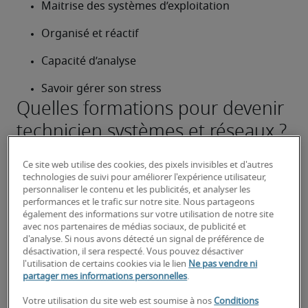
Maitrise des systèmes d’exploitation
Organisé et réactif
Capacité d’analyse
Savoir gérer son stress
Quelles formations pour devenir
technicien systèmes et réseaux ?
La voie la plus rapide pour devenir technicien 
Ce site web utilise des cookies, des pixels invisibles et d'autres
systèmes et réseaux est l’obtention d’un 
technologies de suivi pour améliorer l'expérience utilisateur,
baccalauréat professionnel spécialisé en systèmes 
personnaliser le contenu et les publicités, et analyser les
électroniques numériques (SEN).
performances et le trafic sur notre site. Nous partageons
également des informations sur votre utilisation de notre site
D’autres diplômes tels que le BTS ou DUT avec une 
avec nos partenaires de médias sociaux, de publicité et
spécialisation informatique mènent également à ce 
d'analyse. Si nous avons détecté un signal de préférence de
type de poste. Ces diplômes s’obtiennent à partir de 
désactivation, il sera respecté. Vous pouvez désactiver
l'utilisation de certains cookies via le lien
Ne pas vendre ni
Bac +2.
Quelles sont les perspectives
partager mes informations personnelles
.
Votre utilisation du site web est soumise à nos
Conditions