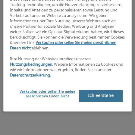
Suchen Sie einen Job als
Tracking-Technologien, um die Nutzererfahrung zu verbessern,
Inhalte und Anzeigen zu personalisieren sowie Leistung und
Vertriebsassistent oder sind Sie
Verkehr auf unserer Website zu analysieren. Wir geben
auf der Suche nach einem
Informationen über Ihre Nutzung unserer Website auch an
unsere Partner für soziale Medien, Werbung und Analysen
Vertriebsassistent?
weiter. Sollten wir ein Opt-out-Signal erkannt haben, wird dieses
berücksichtigt. Sie können die Verwendung bestimmter Cookies
über den Link
Verkaufen oder teilen Sie meine persönlichen
Senden Sie uns Ihren Lebenslauf
 oder 
Ihre 
Daten nicht
ablehnen.
Personalanfrage.
Robert Half ist einer der führenden 
Ihre Nutzung der Website unterliegt unseren
Nutzungsbedingungen
. Weitere Informationen zu Cookies und
Personaldienstleister im 
assistenz und 
wie wir Informationen weitergeben, finden Sie in unserer
kaufmaennisch
.
Datenschutzerklärung
.
Verkaufen oder teilen Sie meine
Ich verstehe
persönlichen Daten nicht