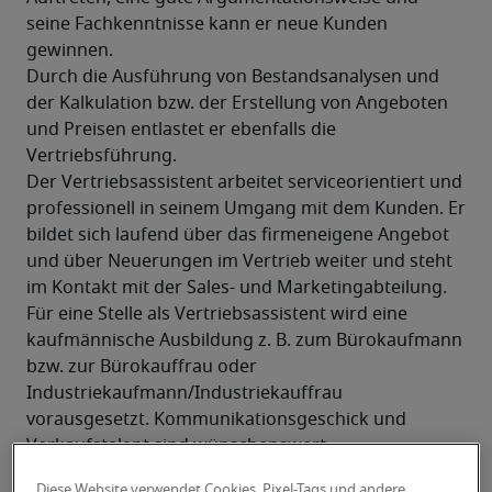
seine Fachkenntnisse kann er neue Kunden 
gewinnen.
Durch die Ausführung von Bestandsanalysen und 
der Kalkulation bzw. der Erstellung von Angeboten 
und Preisen entlastet er ebenfalls die 
Vertriebsführung.
Der Vertriebsassistent arbeitet serviceorientiert und 
professionell in seinem Umgang mit dem Kunden. Er 
bildet sich laufend über das firmeneigene Angebot 
und über Neuerungen im Vertrieb weiter und steht 
im Kontakt mit der Sales- und Marketingabteilung.
Für eine Stelle als Vertriebsassistent wird eine 
kaufmännische Ausbildung z. B. zum Bürokaufmann 
bzw. zur Bürokauffrau oder 
Industriekaufmann/Industriekauffrau 
vorausgesetzt. Kommunikationsgeschick und 
Verkaufstalent sind wünschenswert.
Diese Website verwendet Cookies, Pixel-Tags und andere