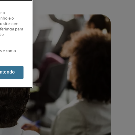
r a
enho e o
o site com
eferência para
 de
es e como
entendo