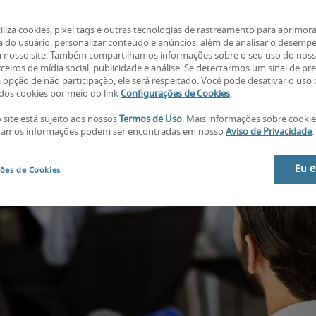
tiliza cookies, pixel tags e outras tecnologias de rastreamento para aprimora
a do usuário, personalizar conteúdo e anúncios, além de analisar o desemp
 nosso site. Também compartilhamos informações sobre o seu uso do noss
ceiros de mídia social, publicidade e análise. Se detectarmos um sinal de pr
a opção de não participação, ele será respeitado. Você pode desativar o uso
os cookies por meio do link
Configurações de Cookies
.
 site está sujeito aos nossos
Termos de Uso
. Mais informações sobre cooki
hamos informações podem ser encontradas em nosso
Aviso de Privacidade
.
Eu 
ões de Cookies