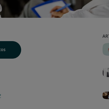
tos
?