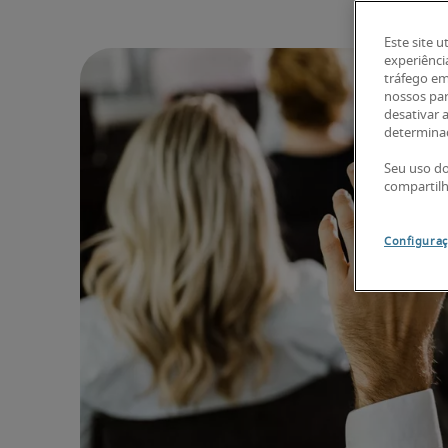
Este site u
experiênci
tráfego em
nossos par
desativar 
determinad
Seu uso do
compartil
Configuraç