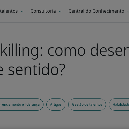
skilling: como dese
e sentido?
renciamento e liderança
Artigos
Gestão de talentos
Habilidad