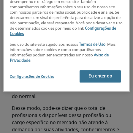
Nesse sentido, apresentamos neste artigo as
desempenho e o tráfego em nosso site. Também
compartilhamos informações sobre o seu uso do nosso site
principais informações sobre as profissões
com nossos parceiros de mídia social, publicidade e análise. Se
mosca branca, mostrando como lidar com os
detectarmos um sinal de preferência para desativar a opção de
desafios que elas representam para empresa.
não participação, ele será respeitado. Você pode desativar o uso
de determinados cookies por meio do link
Configurações de
Acompanhe!
Cookies
.
O que são e quais são as profissões mosca
Seu uso do site está sujeito aos nossos
Termos de Uso
. Mais
branca?
informações sobre cookies e como compartilhamos
informações podem ser encontradas em nosso
Aviso de
O termo "mosca branca" é usado para se referir
Privacidade
.
a algo difícil de ser achado, ou seja, profissões
mosca branca são aquelas que a empresa
Eu entendo
Configurações de Cookies
enxerga a tarefa de encontrar, recrutar e manter
profissionais para suas vagas como desafios fora
do normal.
Desse modo, pode-se dizer que o total de
profissionais disponíveis dessa profissão ou
cargo específico no mercado não atende à
demanda por suas atividades, conhecimentos e