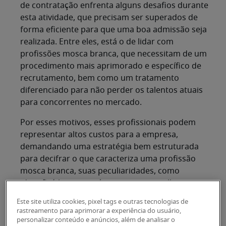
de contratação enfrenta alguns desafios durante
esta atividade, que precisam ser superados de
forma eficiente para que uma boa admissão seja
realizada. Entre eles, está o de lidar com
profissões mosca branca, que necessitam de um
procedimento mais aprimorado e específico de
recrutamento, bem como um tratamento
diferenciado para não perder os talentos atuais
para concorrentes no mercado.
Por esses motivos, esses profissionais podem
representar altos custos para a empresa,
demandando uma estratégia bem estruturada
para decifrar o que caracteriza uma profissão
mosca branca, suas peculiaridades, como
identificá-las no negócio e quais as melhores
formas de encontrar, recrutar e reter esses
Este site utiliza cookies, pixel tags e outras tecnologias de
colaboradores.
rastreamento para aprimorar a experiência do usuário,
personalizar conteúdo e anúncios, além de analisar o