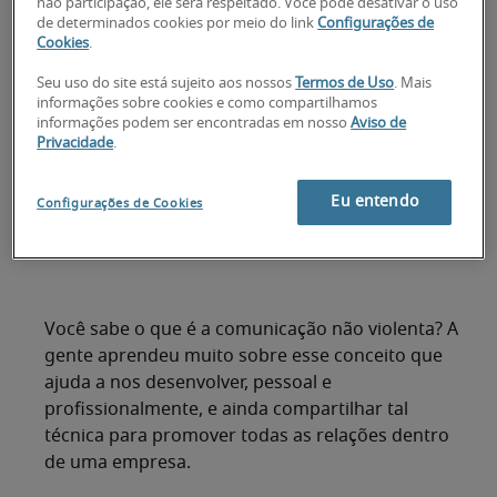
não participação, ele será respeitado. Você pode desativar o uso
de determinados cookies por meio do link
Configurações de
Cookies
.
Seu uso do site está sujeito aos nossos
Termos de Uso
. Mais
Descubra o que é a comunicação não violenta
informações sobre cookies e como compartilhamos
e a sua importância
informações podem ser encontradas em nosso
Aviso de
Privacidade
.
O que é a comunicação não violenta?
Eu entendo
Configurações de Cookies
No que consiste a comunicação não
violenta?
Você sabe o que é a comunicação não violenta? A
gente aprendeu muito sobre esse conceito que
ajuda a nos desenvolver, pessoal e
profissionalmente, e ainda compartilhar tal
técnica para promover todas as relações dentro
de uma empresa.