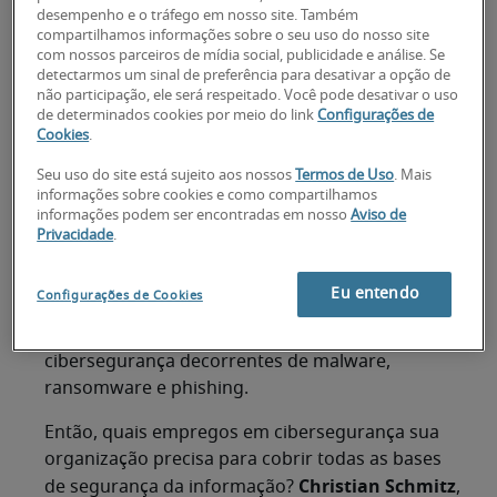
desempenho e o tráfego em nosso site. Também
de transformação digital e constroem um
compartilhamos informações sobre o seu uso do nosso site
ambiente de trabalho mais automatizado,
com nossos parceiros de mídia social, publicidade e análise. Se
detectarmos um sinal de preferência para desativar a opção de
baseado em nuvem e orientado por dados, capaz
não participação, ele será respeitado. Você pode desativar o uso
de apoiar equipes remotas, a necessidade de
de determinados cookies por meio do link
Configurações de
reunir e manter uma equipe experiente em
Cookies
.
segurança da informação torna-se ainda mais
Seu uso do site está sujeito aos nossos
Termos de Uso
. Mais
crítica.
informações sobre cookies e como compartilhamos
informações podem ser encontradas em nosso
Aviso de
O crescente nível de cibercrime coloca ainda
Privacidade
.
mais pressão sobre as empresas para manterem
seus sistemas atualizados e corrigirem
Eu entendo
Configurações de Cookies
vulnerabilidades, permitindo uma resposta ágil e
recuperação rápida de incidentes de
cibersegurança decorrentes de malware,
ransomware e phishing.
Então, quais empregos em cibersegurança sua
organização precisa para cobrir todas as bases
Christian Schmitz
de segurança da informação?
,