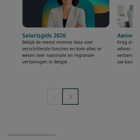
Salarisgids 2026
Aanwerv
Bekijk de meest recente data voor
Krijg de ju
verschillende functies en kom alles te
advies om 
weten over nationale en regionale
verbeteren
verloningen in België.
uw bedrijf 