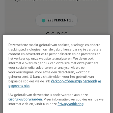
25e percentiel
Deze website maakt gebruik van cookies, pixeltags en andere
Kandidaat heeft weinig of geen ervaring in de functie en is zijn of 
trackingtechnologieën om de gebruikerservaring te verbeteren,
haar vaardigheden nog volop aan het ontwikkelen.
content en advertenties te personaliseren en de prestaties en
het verkeer op onze website te analyseren. We delen ook
informatie over uw gebruik van onze site met onze partners
50e percentiel
voor social media, adverteren en analyse. Als we een
voorkeurssignaal voor afmelden detecteren, wordt dit
gehonoreerd. U kunt zich afmelden voor het gebruik van
bepaalde cookies via de link
Verkoop of deel mijn persoonlijke
gegevens niet
.
Kandidaat heeft een gemiddelde ervaring en beschikt grotendeels 
over de nodige vaardigheden.
Uw gebruik van de website is onderworpen aan onze
Gebruiksvoorwaarden
. Meer informatie over cookies en hoe we
informatie delen, vindt u in onze
Privacyverklaring
.
75e percentiel