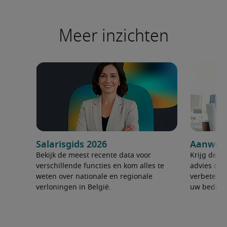
Meer inzichten
Salarisgids 2026
Aanwerv
Bekijk de meest recente data voor
Krijg de ju
verschillende functies en kom alles te
advies om 
weten over nationale en regionale
verbeteren
verloningen in België.
uw bedrijf 