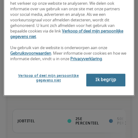
het verkeer op onze website te analyseren. We delen ook
informatie over uw gebruik van onze site met onze partners
voor social media, adverteren en analyse. Als we een
voorkeurssignaal voor afmelden detecteren, wordt dit
Kandidaat heeft bovengemiddeld veel ervaring, beschikt over (zo 
gehonoreerd. U kunt zich afmelden voor het gebruik van
goed als) alle nodige vaardigheden en kan ook gespecialiseerde 
bepaalde cookies via de link
Verkoop of deel mijn persoonlijke
kwalificaties hebben.
gegevens niet
.
Uw gebruik van de website is onderworpen aan onze
Gebruiksvoorwaarden
. Meer informatie over cookies en hoe we
informatie delen, vindt u in onze
Privacyverklaring
.
Salarissen voor vergelijkbare
Verkoop of deel mijn persoonlijke
Ik begrijp
gegevens niet
functies