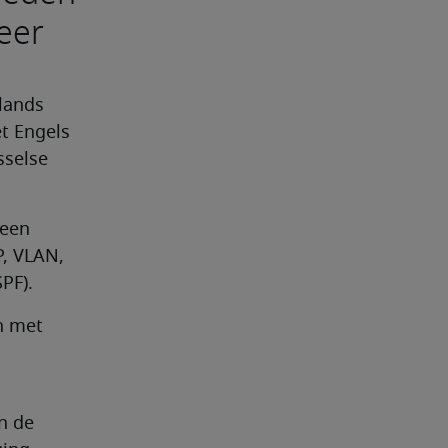
eer
lands 
t Engels 
sselse 
een 
, VLAN, 
PF).
 met 
n de 