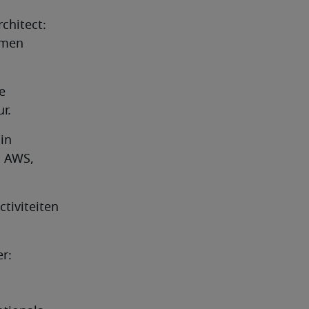
hitect: 
men 
 
r.
n 
 AWS, 
tiviteiten 
: 