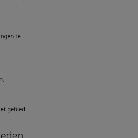
ngen te 
, 
et gebied 
heden