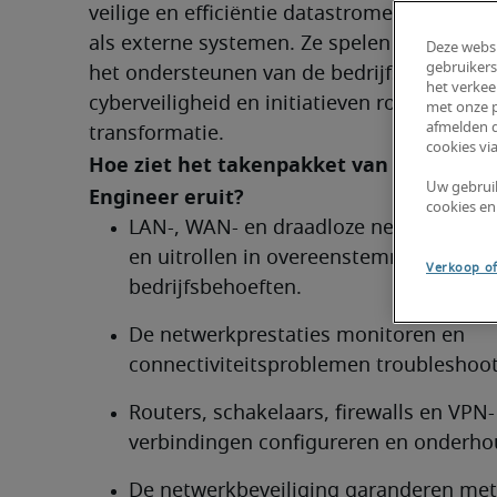
veilige en efficiëntie datastromen in zowel i
als externe systemen. Ze spelen een cruciale
Deze websi
gebruikers
het ondersteunen van de bedrijfsactiviteiten
het verkee
cyberveiligheid en initiatieven rond digitale 
met onze p
afmelden d
transformatie.
cookies via
Hoe ziet het takenpakket van een Netwo
Uw gebrui
Engineer eruit?	
cookies en
LAN-, WAN- en draadloze netwerken on
en uitrollen in overeenstemming met d
Verkoop of
bedrijfsbehoeften.
De netwerkprestaties monitoren en 
connectiviteitsproblemen troubleshoo
Routers, schakelaars, firewalls en VPN-
verbindingen configureren en onderho
De netwerkbeveiliging garanderen met f