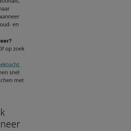
ionals, 
aar 
wanneer 
oud- en 
neer?
Of op zoek 
oektocht 
en snel 
tchen met 
rk
ineer