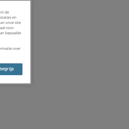
om de
staties en
an onze site
aal voor
van bepaalde
ormatie over
 begrijp