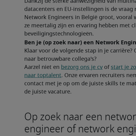
Dankzij de sterke aanwezigheid van multinat
datacenters en EU-instellingen is de vraag n
Network Engineers in België groot, vooral 
ze meertalig zijn en ervaring hebben met cl
beveiligingstechnologieën.
Ben je (op zoek naar) een Network Engi
Klaar voor de volgende stap in je carrière? 
naar betrouwbare collega's?
Aarzel niet en 
bezorg ons je cv
 of 
start je z
naar toptalent
. Onze ervaren recruiters nem
contact met je op om de juiste skills te ma
de juiste vacature.
Op zoek naar een netwo
engineer of network eng