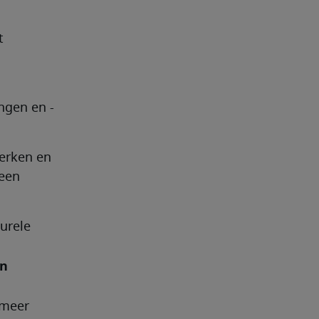
 
ngen en -
erken en 
een 
urele 
n 
meer 