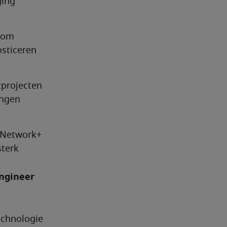
ing 
 om 
ticeren 
projecten 
ngen 
 Network+ 
terk 
ngineer 
chnologie 