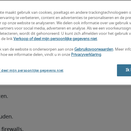
nterne 
 rol in 
te maakt gebruik van cookies, pixeltags en andere trackingtechnologieën 
ervaring te verbeteren, content en advertenties te personaliseren en de pre
, 
r op onze website te analyseren. We delen ook informatie over uw gebruik v
artners voor social media, adverteren en analyse. Als we een voorkeurssign
etecteren, wordt dit gehonoreerd. U kunt zich afmelden voor het gebruik 
 de link
Verkoop of deel mijn persoonlijke gegevens niet
.
rk 
k van de website is onderworpen aan onze
Gebruiksvoorwaarden
. Meer inf
 hoe we informatie delen, vindt u in onze
Privacyverklaring
.
twerpen 
e 
Ik
 deel mijn persoonlijke gegevens niet
ten.
uden.
irewalls, 