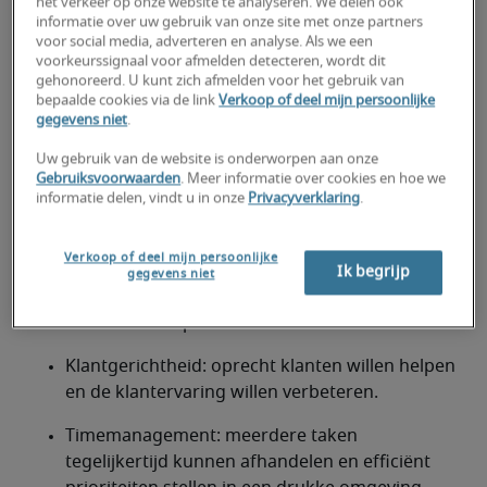
het verkeer op onze website te analyseren. We delen ook
telefoon of email).
informatie over uw gebruik van onze site met onze partners
voor social media, adverteren en analyse. Als we een
Communicatie: vlot mondeling en schriftelijk 
voorkeurssignaal voor afmelden detecteren, wordt dit
kunnen communiceren en in staat zijn om ook 
gehonoreerd. U kunt zich afmelden voor het gebruik van
bepaalde cookies via de link
Verkoop of deel mijn persoonlijke
onder druk rustig en duidelijk te blijven.
gegevens niet
.
Probleemoplossend denken: situaties snel 
Uw gebruik van de website is onderworpen aan onze
kunnen inschatten en doeltreffende 
Gebruiksvoorwaarden
. Meer informatie over cookies en hoe we
informatie delen, vindt u in onze
Privacyverklaring
.
oplossingen aanreiken.
IT-vaardigheden: vertrouwd zijn met ERP 
Verkoop of deel mijn persoonlijke
pakketten, CRM-tools (bv. Salesforce, Zendesk), 
Ik begrijp
gegevens niet
Microsoft Office en digitale 
communicatieplatformen.
Klantgerichtheid: oprecht klanten willen helpen 
en de klantervaring willen verbeteren.
Timemanagement: meerdere taken 
tegelijkertijd kunnen afhandelen en efficiënt 