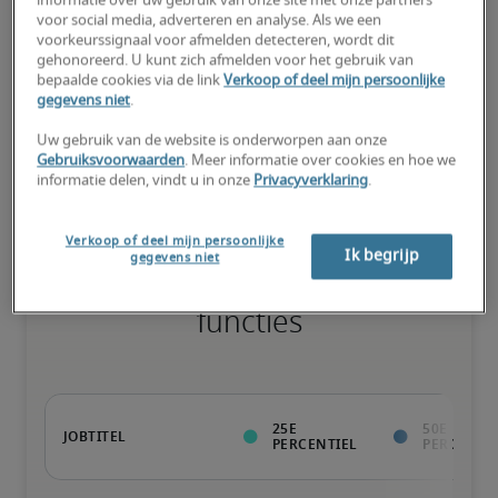
informatie over uw gebruik van onze site met onze partners
voor social media, adverteren en analyse. Als we een
voorkeurssignaal voor afmelden detecteren, wordt dit
gehonoreerd. U kunt zich afmelden voor het gebruik van
bepaalde cookies via de link
Verkoop of deel mijn persoonlijke
Kandidaat heeft bovengemiddeld veel ervaring, beschikt over (zo 
gegevens niet
.
goed als) alle nodige vaardigheden en kan ook gespecialiseerde 
kwalificaties hebben.
Uw gebruik van de website is onderworpen aan onze
Gebruiksvoorwaarden
. Meer informatie over cookies en hoe we
informatie delen, vindt u in onze
Privacyverklaring
.
Verkoop of deel mijn persoonlijke
Ik begrijp
gegevens niet
Salarissen voor vergelijkbare
functies