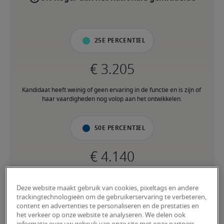
25e percentiel
Kandidaat heeft weinig of geen ervaring in de functie en is zijn of 
haar vaardigheden nog volop aan het ontwikkelen.
50e percentiel
Kandidaat heeft een gemiddelde ervaring en beschikt grotendeels 
over de nodige vaardigheden.
Deze website maakt gebruik van cookies, pixeltags en andere
trackingtechnologieën om de gebruikerservaring te verbeteren,
content en advertenties te personaliseren en de prestaties en
het verkeer op onze website te analyseren. We delen ook
75e percentiel