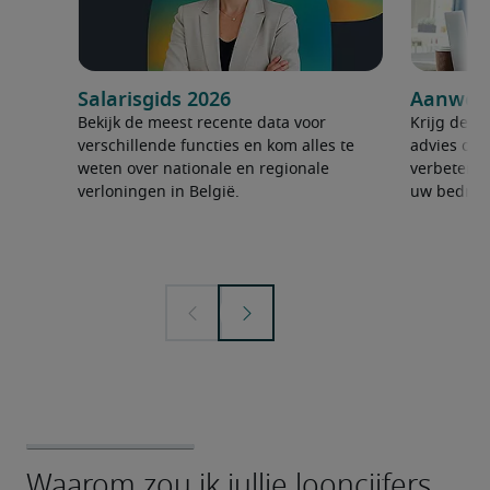
Salarisgids 2026
Aanwerv
Bekijk de meest recente data voor
Krijg de ju
verschillende functies en kom alles te
advies om 
weten over nationale en regionale
verbeteren
verloningen in België.
uw bedrijf 